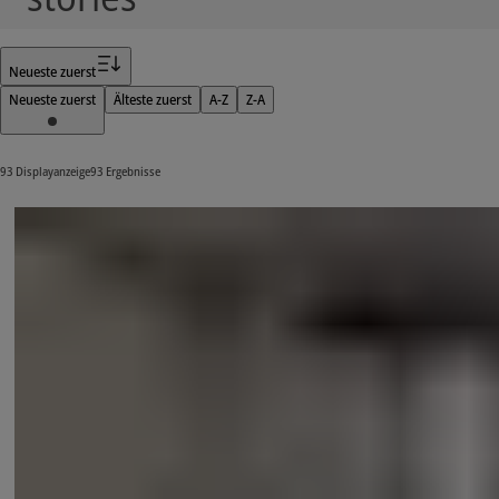
Filter
Neueste zuerst
Neueste zuerst
Älteste zuerst
A-Z
Z-A
93 Displayanzeige93 Ergebnisse