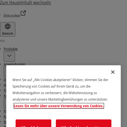
Zum Hauptinhalt wechseln
Ditec e-shop
Deutsch
Menu
Produkte
Anwendungen
Download-Bereich
Wenn Sie auf „Alle Cookies akzeptieren“ klicken, stimmen Sie der
News
Speicherung von Cookies auf Ihrem Gerät zu, um die
Finden Sie unsere Partner
Websitenavigation zu verbessern, die Websitenutzung zu
Kontakt
analysieren und unsere Marketingbemühungen zu unterstützen.
Lesen Sie mehr über unsere Verwendung von Cookies.
Peiser
Karriere
Impressum