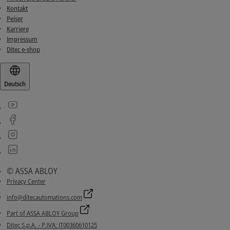
Kontakt
Peiser
Karriere
Impressum
Ditec e-shop
Deutsch
© ASSA ABLOY
Privacy Center
info@ditecautomations.com
Part of ASSA ABLOY Group
Ditec S.p.A. - P.IVA: IT00360610125