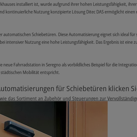
auses installiert ist, wurde aufgrund ihrer hohen Leistungsfähigkeit, ihrer l
e und kontinuierliche Nutzung konzipierte Lösung Ditec DAS ermöglicht ein
er automatischen Schiebetüren. Diese Automatisierung eignet sich ideal für 
ei intensiver Nutzung eine hohe Leistungsfähigkeit. Das Ergebnis ist eine 
ie neue Fahrradstation in Seregno als vorbildliches Beispiel für die Integra
tädtischen Mobilität entspricht.
utomatisierungen für Schiebetüren klicken Si
 sowie das Sortiment an Zubehör und Steuerungen zur Vervollständi