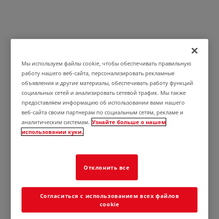
Область загрузки
Мы используем файлы cookie, чтобы обеспечивать правильную
работу нашего веб-сайта, персонализировать рекламные
объявления и другие материалы, обеспечивать работу функций
социальных сетей и анализировать сетевой трафик. Мы также
предоставляем информацию об использовании вами нашего
веб-сайта своим партнерам по социальным сетям, рекламе и
аналитическим системам.
Узнайте больше о нашем
использовании куки.
Автоматика для ворот, автоматика гаражных и
промышленных дверей
Отклонить все
Автоматика для пешеходных дверей
Согласиться с использованием всех файлов
cookie
High-speed doors