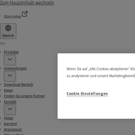
Zum Hauptinhalt wechseln
Ditec e-shop
Deutsch
Menu
Produkte
Anwendungen
Wenn Sie auf „Alle Cookies akzeptieren“ kl
zu analysieren und unsere Marketingbemü
Download-Bereich
News
Cookie-Einstellungen
Finden Sie unsere Partner
Kontakt
Peiser
Karriere
Impressum