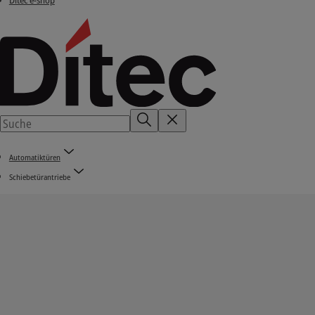
Ditec e-shop
Automatiktüren
Schiebetürantriebe