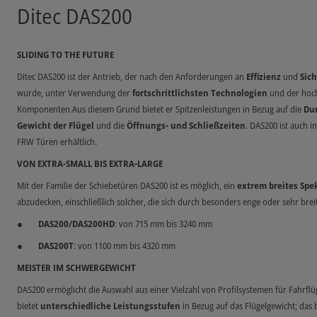
Ditec DAS200
SLIDING TO THE FUTURE
Ditec DAS200 ist der Antrieb, der nach den Anforderungen an
Effizienz
und
Sich
wurde, unter Verwendung der
fortschrittlichsten Technologien
und der hoch
Komponenten.Aus diesem Grund bietet er Spitzenleistungen in Bezug auf die
Du
Gewicht der Flügel
und die
Öffnungs- und Schließzeiten
. DAS200 ist auch i
FRW Türen erhältlich.
VON EXTRA-SMALL BIS EXTRA-LARGE
Mit der Familie der Schiebetüren DAS200 ist es möglich, ein
extrem breites Sp
abzudecken, einschließlich solcher, die sich durch besonders enge oder sehr bre
DAS200/DAS200HD
: von 715 mm bis 3240 mm
DAS200T
: von 1100 mm bis 4320 mm
MEISTER IM SCHWERGEWICHT
DAS200 ermöglicht die Auswahl aus einer Vielzahl von Profilsystemen für Fahrflü
bietet
unterschiedliche Leistungsstufen
in Bezug auf das Flügelgewicht; das 