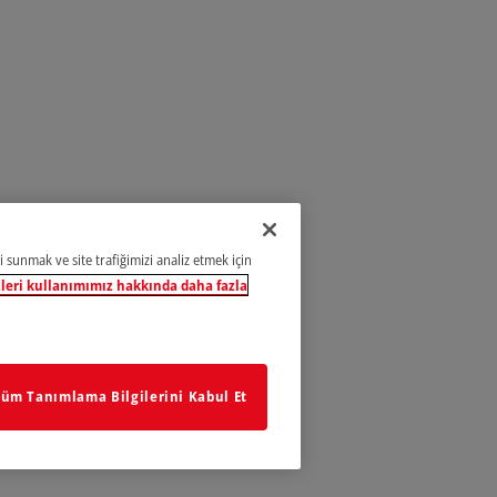
i sunmak ve site trafiğimizi analiz etmek için
leri kullanımımız hakkında daha fazla
üm Tanımlama Bilgilerini Kabul Et