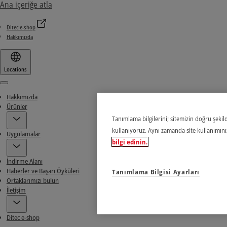
Ana içeriğe atla
Ditec e-shop
Hakkımızda
Locations
Menu
Hakkımızda
Ürünler
Tanımlama bilgilerini; sitemizin doğru şekild
kullanıyoruz. Aynı zamanda site kullanımınızl
Uygulamalar
bilgi edinin.
İndirme Alanı
Haberler ve Başarı Öyküleri
Tanımlama Bilgisi Ayarları
Ortaklarımızı bulun
İletişim
Ditec e-shop