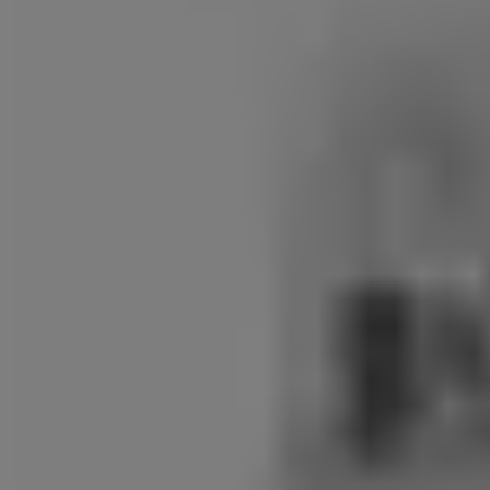
Sensörler ve algılama aygıtları