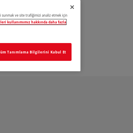
i sunmak ve site trafiğimizi analiz etmek için
leri kullanımımız hakkında daha fazla
üm Tanımlama Bilgilerini Kabul Et