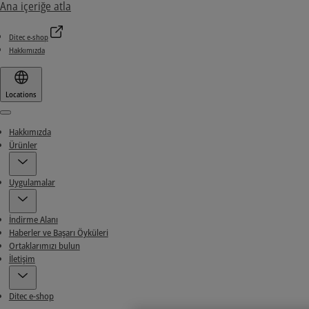
Ana içeriğe atla
Ditec e-shop
Hakkımızda
Locations
Menu
Hakkımızda
Ürünler
Uygulamalar
İndirme Alanı
Haberler ve Başarı Öyküleri
Ortaklarımızı bulun
İletişim
Ditec e-shop