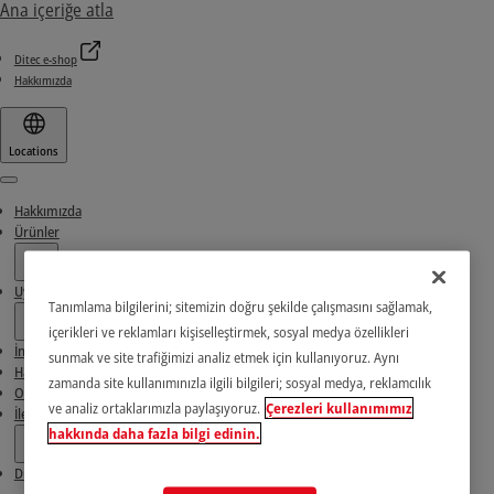
Ana içeriğe atla
Ditec e-shop
Hakkımızda
Locations
Menu
Hakkımızda
Ürünler
Uygulamalar
Tanımlama bilgilerini; sitemizin doğru şekilde çalışmasını sağlamak,
içerikleri ve reklamları kişiselleştirmek, sosyal medya özellikleri
İndirme Alanı
sunmak ve site trafiğimizi analiz etmek için kullanıyoruz. Aynı
Haberler ve Başarı Öyküleri
zamanda site kullanımınızla ilgili bilgileri; sosyal medya, reklamcılık
Ortaklarımızı bulun
ve analiz ortaklarımızla paylaşıyoruz.
Çerezleri kullanımımız
İletişim
hakkında daha fazla bilgi edinin.
Ditec e-shop