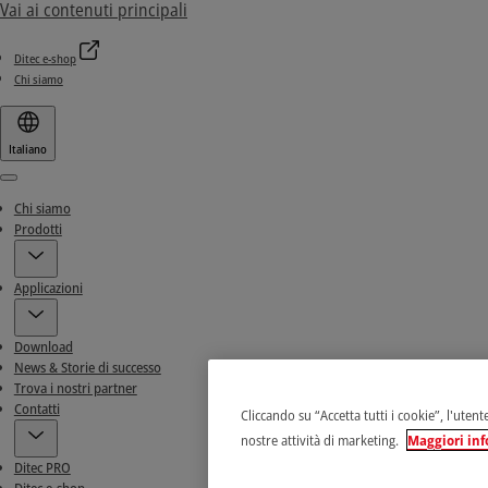
Vai ai contenuti principali
Ditec e-shop
Chi siamo
Italiano
Menu
Chi siamo
Prodotti
Applicazioni
Download
News & Storie di successo
Trova i nostri partner
Contatti
Cliccando su “Accetta tutti i cookie”, l'utent
nostre attività di marketing.
Maggiori inf
Ditec PRO