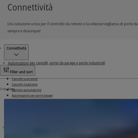
Connettività
Una soluzione unica per il controllo da remoto e la videosorveglianza di porte da 
sempre e dovunque!
Prodotti
Connettività
Automazioni per cancelli, porte da garage e porte industriali
Filter and sort
Cancelli scorrevoli
Cancelli a battente
1 risultato
Barriere automatiche
Automazioni per porte garage
Automazioni per portoni industriali
Accessori
Quadri di comando
Connettività
Porte pedonali automatiche
Sistemi radio
Sistemi di comando
Accessori di sicurezza