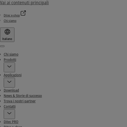
Vai ai contenuti principali
Ditec e-shop
Chi siamo
Italiano
Menu
Chi siamo
Prodotti
Applicazioni
Download
News & Storie di successo
Trova i nostri partner
Contatti
Ditec PRO