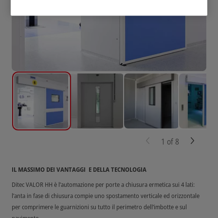
1
of
8
IL MASSIMO DEI VANTAGGI E DELLA TECNOLOGIA
Ditec VALOR HH è l’automazione per porte a chiusura ermetica sui 4 lati:
l’anta in fase di chiusura compie uno spostamento verticale ed orizzontale
per comprimere le guarnizioni su tutto il perimetro dell’imbotte e sul