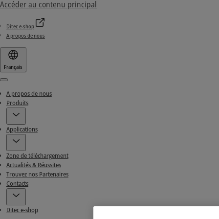
Accéder au contenu principal
Ditec e-shop
A propos de nous
Français
Menu
A propos de nous
Produits
Applications
Zone de téléchargement
Actualités & Réussites
Trouvez nos Partenaires
Contacts
Ditec e-shop