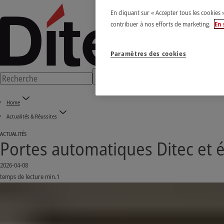
En cliquant sur « Accepter tous les cookies 
contribuer à nos efforts de marketing.
En 
Paramètres des cookies
Home
Actualités & Réussites
ACTUALITÉS
Portes automatiques Ditec et é
2026-04-08
temps de lecture min.1