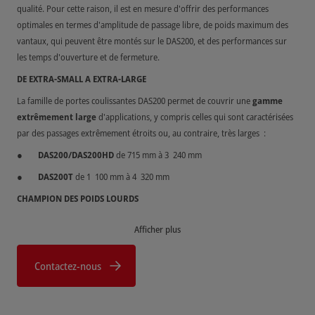
qualité. Pour cette raison, il est en mesure d'offrir des performances
optimales en termes d'amplitude de passage libre, de poids maximum des
vantaux, qui peuvent être montés sur le DAS200, et des performances sur
les temps d'ouverture et de fermeture.
DE EXTRA-SMALL A EXTRA-LARGE
La famille de portes coulissantes DAS200 permet de couvrir une
gamme
extrêmement large
d'applications, y compris celles qui sont caractérisées
par des passages extrêmement étroits ou, au contraire, très larges :
DAS200/DAS200HD
de 715 mm à 3 240 mm
DAS200T
de 1 100 mm à 4 320 mm
CHAMPION DES POIDS LOURDS
Le DAS200 permet de choisir commodément parmi une variété de systèmes
Afficher plus
de profilés pour huisseries et offre
plusieurs niveaux de
performances
en termes de poids des vantaux ; cela signifie que le nouvel
Contactez-nous
opérateur peut facilement répondre à tous les types d'applications :
DAS200
: jusqu'à 120 kg pour 1 vantail et 200 kg pour 2 vantaux
DAS200HD
: jusqu'à 150 kg pour 1 vantail et 280 kg pour 2 vantaux