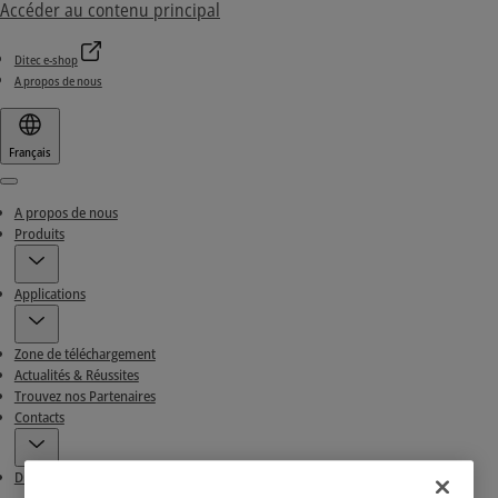
Accéder au contenu principal
Ditec e-shop
A propos de nous
Français
Menu
A propos de nous
Produits
Applications
Zone de téléchargement
Actualités & Réussites
Trouvez nos Partenaires
Contacts
Ditec e-shop