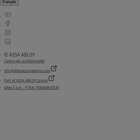
Français
© ASSA ABLOY
Centre de confidentialité
info@ditecautomations.com
Part of ASSA ABLOY Group
Ditec S.p.A. - P.IVA: IT00360610125