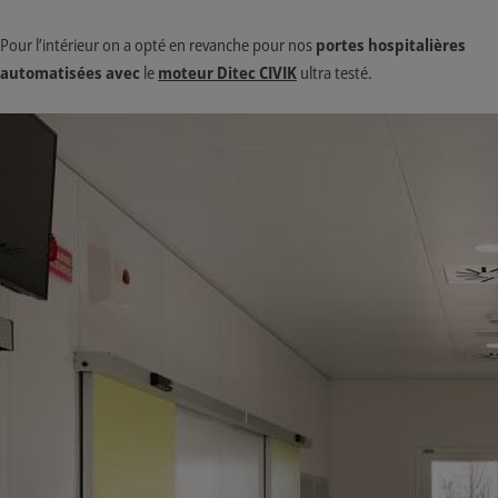
Pour l’intérieur on a opté en revanche pour nos
portes hospitalières
automatisées
avec
le
moteur Ditec CIVIK
ultra testé.