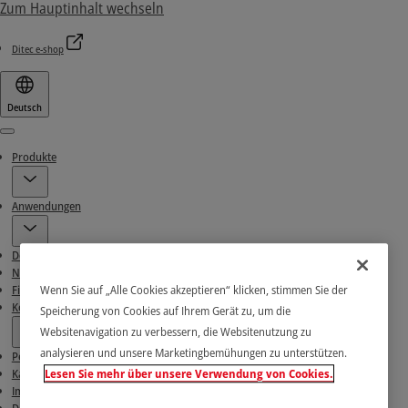
Zum Hauptinhalt wechseln
Ditec e-shop
Deutsch
Menu
Produkte
Anwendungen
Download-Bereich
News
Wenn Sie auf „Alle Cookies akzeptieren“ klicken, stimmen Sie der
Finden Sie unsere Partner
Kontakt
Speicherung von Cookies auf Ihrem Gerät zu, um die
Websitenavigation zu verbessern, die Websitenutzung zu
analysieren und unsere Marketingbemühungen zu unterstützen.
Peiser
Lesen Sie mehr über unsere Verwendung von Cookies.
Karriere
Impressum