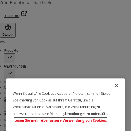
Zum Hauptinhalt wechseln
Ditec e-shop
Deutsch
Menu
Produkte
Anwendungen
Download-Bereich
News
Finden Sie unsere Partner
Wenn Sie auf „Alle Cookies akzeptieren“ klicken, stimmen Sie der
Kontakt
Speicherung von Cookies auf Ihrem Gerät zu, um die
Websitenavigation zu verbessern, die Websitenutzung zu
analysieren und unsere Marketingbemühungen zu unterstützen.
Peiser
Karriere
Lesen Sie mehr über unsere Verwendung von Cookies.
Impressum