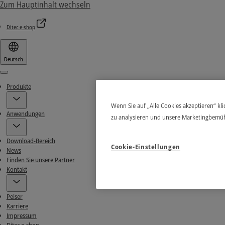
Zum Hauptinhalt wechseln
Ditec e-shop
Deutsch
Menu
Produkte
Wenn Sie auf „Alle Cookies akzeptieren“ kl
Anwendungen
zu analysieren und unsere Marketingbemü
Download-Bereich
Cookie-Einstellungen
News
Finden Sie unsere Partner
Kontakt
Peiser
Karriere
Impressum