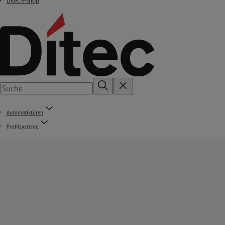
Ditec e-shop
Automatiktüren
Profilsysteme