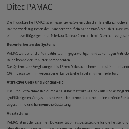
Ditec PAMAC
Die Produktreihe PAMAC ist ein essenzielles System, das die Herstellung hochwer
Rahmenwerk zugunsten der Transparenz auf ein Mindestmaß reduziert. Das Syste
ein- und zweiflügeligen oder Teleskop-Schiebetüren auch mit Oberlicht vorgeseh
Besonderheiten des Systems
PAMAC wurde für die Kompatibilität mit gegenwärtigen und zukünftigen Antriebe
Reihe kompakter, robuster Komponenten.
Das System kann Verglasungen bis 12 mm Dicke aufnehmen und ist in unbehande
C0) in Bausätzen mit vorgegebener Länge (siehe Tabellen unten) lieferbar.
Attraktive Optik und Sichtbarkeit
Das Produkt zeichnet sich durch eine äußerst attraktive Optik aus und ermöglicht
großflächigeren Verglasung und verspricht dementsprechend eine erhöhte Sichtba
abgestimmte und harmonische Gestaltung.
Ausstattung
PAMAC ist mit der gesamten Dokumentation ausgestattet, die für die Herstellung d
über die Zusammensetzung des Systems, Artikelnummerlisten, Schnitte und Ko