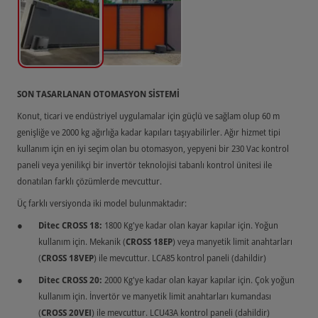
SON TASARLANAN OTOMASYON SİSTEMİ
Konut, ticari ve endüstriyel uygulamalar için güçlü ve sağlam olup 60 m
genişliğe ve 2000 kg ağırlığa kadar kapıları taşıyabilirler. Ağır hizmet tipi
kullanım için en iyi seçim olan bu otomasyon, yepyeni bir 230 Vac kontrol
paneli veya yenilikçi bir invertör teknolojisi tabanlı kontrol ünitesi ile
donatılan farklı çözümlerde mevcuttur.
Üç farklı versiyonda iki model bulunmaktadır:
Ditec CROSS 18:
1800 Kg'ye kadar olan kayar kapılar için. Yoğun
kullanım için. Mekanik (
CROSS 18EP
) veya manyetik limit anahtarları
(
CROSS 18VEP
) ile mevcuttur. LCA85 kontrol paneli (dahildir)
Ditec CROSS 20:
2000 Kg'ye kadar olan kayar kapılar için. Çok yoğun
kullanım için. İnvertör ve manyetik limit anahtarları kumandası
(
CROSS 20VEI
) ile mevcuttur. LCU43A kontrol paneli (dahildir)