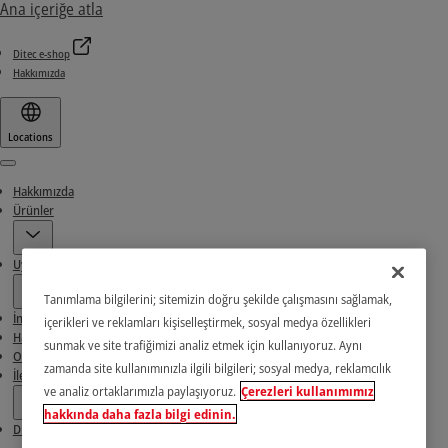
Ana içeriğe atla
Ditec e-shop
Hakkımızda
Locations
Menu
Hakkımızda
Ürünler
Uygulamalar
Tanımlama bilgilerini; sitemizin doğru şekilde çalışmasını sağlamak,
İndirme Alanı
içerikleri ve reklamları kişiselleştirmek, sosyal medya özellikleri
Haberler ve Başarı Öyküleri
sunmak ve site trafiğimizi analiz etmek için kullanıyoruz. Aynı
Ortaklarımızı bulun
zamanda site kullanımınızla ilgili bilgileri; sosyal medya, reklamcılık
İletişim
ve analiz ortaklarımızla paylaşıyoruz.
Çerezleri kullanımımız
hakkında daha fazla bilgi edinin.
Ditec e-shop