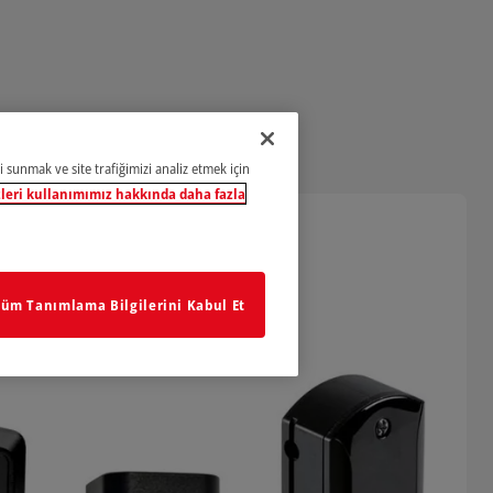
i sunmak ve site trafiğimizi analiz etmek için
leri kullanımımız hakkında daha fazla
üm Tanımlama Bilgilerini Kabul Et