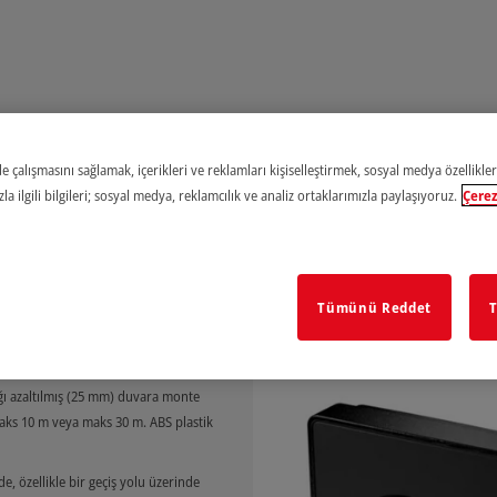
e çalışmasını sağlamak, içerikleri ve reklamları kişiselleştirmek, sosyal medya özellikler
a ilgili bilgileri; sosyal medya, reklamcılık ve analiz ortaklarımızla paylaşıyoruz.
Çerez
Tümünü Reddet
T
dır. Çift röle sisteminde çalışan bu
. Kalıcı olarak güvenilir aygıtlardır
r.
ığı azaltılmış (25 mm) duvara monte
n maks 10 m veya maks 30 m. ABS plastik
de, özellikle bir geçiş yolu üzerinde