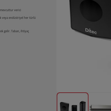
 mevcuttur verici
k veya endüstriyel her türlü
ek gelir. Taban, ihtiyaç
omatik giriş sistemleri için doğru
dur. İncelikli tasarımı sayesinde her
ara takılabilir. Kolay ve hızlı