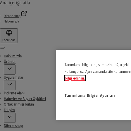
Ana içeriğe atla
Ditec e-shop
Hakkımızda
Locations
Menu
Hakkımızda
Ürünler
Tanımlama bilgilerini; sitemizin doğru şekild
kullanıyoruz. Aynı zamanda site kullanımınızl
Uygulamalar
bilgi edinin.
İndirme Alanı
Tanımlama Bilgisi Ayarları
Haberler ve Başarı Öyküleri
Ortaklarımızı bulun
İletişim
Ditec e-shop