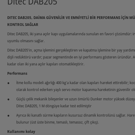
Ditec DAB205
DITEC DAB205, DAİMA GÜVENİLİR VE EMNİYETLİ BİR PERFORMANS İÇİN
KONTROL SAĞLAR
Ditec DAB205, iki yana açılır kapı uygulamalarında sunulan en favori çözümdür: in
uyumlu olmasını sağlar.
Ditec DAB205'in, açma işlemini gerçekleştiren ve kapatma işlemine bir yay yardım
dişli redüktörü vardır; pazar segmentinde en iyi performans gösteren üründür. Ağır
kadar olan iki yana açılır kapıları otomatikleştirir.
Performans
İtme kollu modeli ağırlığı 400 kg'a kadar olan kapıları hareket ettirebilir; ko
olarak kontrol ederken yaylı servo motor kapanma hareketinin güvenilir ol
Güçlü çelik mekanik bileşenler ve uzun ömürlü Dunker motor yüksek düzeyde
Ditec DAB205, 1 M döngüye kadar test edilmiştir
Ayrıca iki kanatlı sürme kapıların kusursuz dinamik kontrolünü sağlar. Hareke
bulunur (üst üste binme, temaslı, temassız, çift çıkış).
Kullanımı kolay