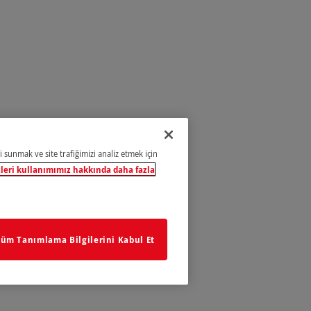
i sunmak ve site trafiğimizi analiz etmek için
leri kullanımımız hakkında daha fazla
üm Tanımlama Bilgilerini Kabul Et