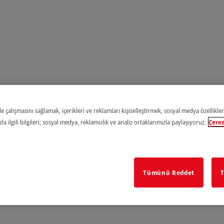
e çalışmasını sağlamak, içerikleri ve reklamları kişiselleştirmek, sosyal medya özellikler
a ilgili bilgileri; sosyal medya, reklamcılık ve analiz ortaklarımızla paylaşıyoruz.
Çerez
Tümünü Reddet
T