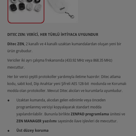
DITEC ZEN: VERİCİ, HER TÜRLÜ İHTİYACA UYGUNDUR
Ditec ZEN
, 2 kanallı ve 4 kanallı uzaktan kumandalardan oluşan yeni bir
ürün grubudur.
Vericiler iki ayrı çalışma frekansında (433.92 MHz veya 868.35 MHz)
mevcuttur.
Her bir verici çeşitli protokoller yardımıyla iletime hazırdır: Ditec atlama
kodu, sabit kod, Dip Anahtar yeni Şifreli AES 128-bit modunda ve Korumalı
modda olan protokoller. Mevcut Ditec alıcıları ve kurumlarla uyumludur.
Uzaktan kumanda, alıcıdan gelen edinimle veya önceden
programlanmış vericiyi kopyalayarak standart modda
yapılandırılabilir. Bununla birlikte
ZENPAD programlama
ünitesi ve
ZEN MANAGER yazılımı
sayesinde ilave işlevleri de mevcuttur.
Üst düzey koruma