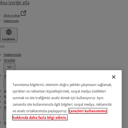
Ana içeriğe atla
Ditec e-shop
Hakkımızda
Locations
Menu
Hakkımızda
Ürünler
Uygulamalar
Tanımlama bilgilerini; sitemizin doğru şekilde çalışmasını sağlamak,
İndirme Alanı
içerikleri ve reklamları kişiselleştirmek, sosyal medya özellikleri
Haberler ve Başarı Öyküleri
sunmak ve site trafiğimizi analiz etmek için kullanıyoruz. Aynı
Ortaklarımızı bulun
zamanda site kullanımınızla ilgili bilgileri; sosyal medya, reklamcılık
İletişim
ve analiz ortaklarımızla paylaşıyoruz.
Çerezleri kullanımımız
hakkında daha fazla bilgi edinin.
Ditec e-shop