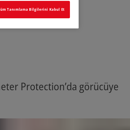
üm Tanımlama Bilgilerini Kabul Et
meter Protection’da görücüye