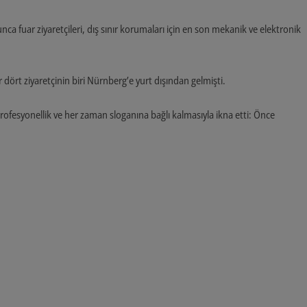
ca fuar ziyaretçileri, dış sınır korumaları için en son mekanik ve elektronik
er dört ziyaretçinin biri Nürnberg’e yurt dışından gelmişti.
rofesyonellik ve her zaman sloganına bağlı kalmasıyla ikna etti: Önce