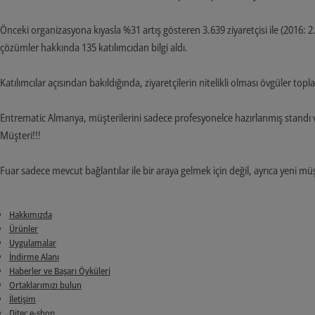
Önceki organizasyona kıyasla %31 artış gösteren 3.639 ziyaretçisi ile (2016: 2
çözümler hakkında 135 katılımcıdan bilgi aldı.
Katılımcılar açısından bakıldığında, ziyaretçilerin nitelikli olması övgüler top
Entrematic Almanya, müşterilerini sadece profesyonelce hazırlanmış standı ve
Müşteri!!!
Fuar sadece mevcut bağlantılar ile bir araya gelmek için değil, ayrıca yeni müşt
Hakkımızda
Ürünler
Uygulamalar
İndirme Alanı
Haberler ve Başarı Öyküleri
Ortaklarımızı bulun
İletişim
Ditec e-shop