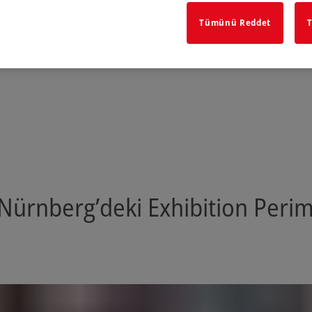
Tümünü Reddet
T
 Nürnberg’deki Exhibition Peri