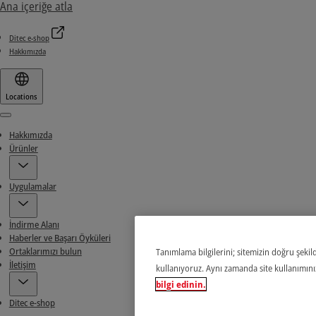
Ana içeriğe atla
Ditec e-shop
Hakkımızda
Locations
Menu
Hakkımızda
Ürünler
Uygulamalar
İndirme Alanı
Haberler ve Başarı Öyküleri
Ortaklarımızı bulun
Tanımlama bilgilerini; sitemizin doğru şekild
İletişim
kullanıyoruz. Aynı zamanda site kullanımınızl
bilgi edinin.
Ditec e-shop