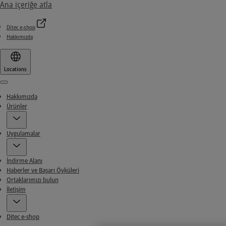
Ana içeriğe atla
Ditec e-shop
Hakkımızda
Locations
Menu
Hakkımızda
Ürünler
Uygulamalar
İndirme Alanı
Haberler ve Başarı Öyküleri
Ortaklarımızı bulun
İletişim
Ditec e-shop