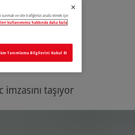
i sunmak ve site trafiğimizi analiz etmek için
leri kullanımımız hakkında daha fazla
üm Tanımlama Bilgilerini Kabul Et
 imzasını taşıyor