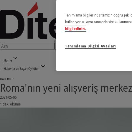
Tanımlama bilgilerini; sitemizin doğru şekild
kullanıyoruz. Aynı zamanda site kullanımınızl
bilgi edinin.
Tanımlama Bilgisi Ayarları
Home
Haberler ve Başarı Öyküleri
HABERLER
Roma'nın yeni alışveriş merkezi
2021-05-06
1 dak. okuma