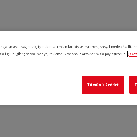
e çalışmasını sağlamak, içerikleri ve reklamları kişiselleştirmek, sosyal medya özellikler
a ilgili bilgileri; sosyal medya, reklamcılık ve analiz ortaklarımızla paylaşıyoruz.
Çerez
Tümünü Reddet
T