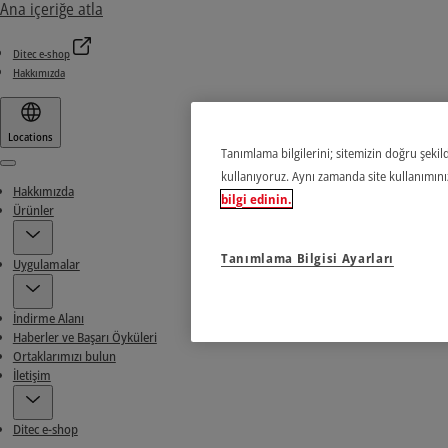
Ana içeriğe atla
Ditec e-shop
Hakkımızda
Locations
Tanımlama bilgilerini; sitemizin doğru şekild
Menu
kullanıyoruz. Aynı zamanda site kullanımınızl
Hakkımızda
bilgi edinin.
Ürünler
Tanımlama Bilgisi Ayarları
Uygulamalar
İndirme Alanı
Haberler ve Başarı Öyküleri
Ortaklarımızı bulun
İletişim
Ditec e-shop