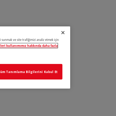
i sunmak ve site trafiğimizi analiz etmek için
leri kullanımımız hakkında daha fazla
üm Tanımlama Bilgilerini Kabul Et