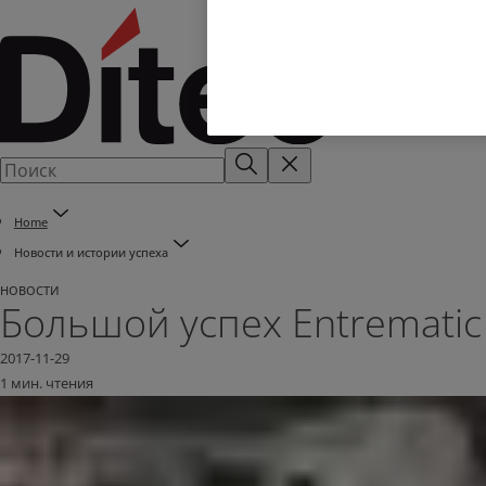
Home
Новости и истории успеха
НОВОСТИ
Большой успех Entremati
2017-11-29
1 мин. чтения