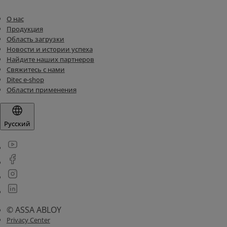
О нас
Продукция
Область загрузки
Новости и истории успеха
Найдите наших партнеров
Свяжитесь с нами
Ditec e-shop
Области применения
Русский
© ASSA ABLOY
Privacy Center