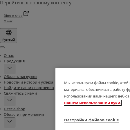
Перейти к основному контенту
Ditec e-shop
О нас
Русский
Menu
О нас
Продукция
Область загрузки
Новости и истории успеха
Мы используем файлы cookie, чтоб
Найдите наших партнеров
материалы, обеспечивать работу ф
Свяжитесь с нами
использовании вами нашего веб-са
нашем использовании куки.
Ditec e-shop
Области применения
Настройки файлов cookie