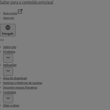
Saltar para o conteúdo principal
Ditec e-shop
Sobre nós
Português
Menu
Sobre nós
Produtos
Aplicações
Área de download
Notícias e Histórias de sucesso
Encontre nossos Parceiros
Contactos
Ditec e-shop