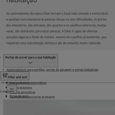
Os automatismos da marca Ditec tornam o local mais cómodo e confortável,
e auxiliam concretamente as pessoas idosas ou com dificuldades. As portas
dos elevadores, das entradas, dos quartos e os caixilhos exteriores, muitas
vezes, são obstáculos para estas pessoas. A Ditec é capaz de oferecer
soluções seguras e fáceis de instalar, mesmo em caixilhos já existentes, que
requerem uma manutenção mínima e são de tamanho muito reduzido.
Produtos
Portas de correr para a sua habitação
Automatismos para portões, portas de garagem e portas industriais
Filter and sort
Portas pedestres automáticas
Portões de correr
Portões de batente
2 resultados
Barreiras automáticas
Portas de correr
Automatismos para portas de garagem
Portas de batente
Automatismos para portões industriais
Portas herméticas
Acessórios
Portas de correr para a sua habitação
Kits de atualização