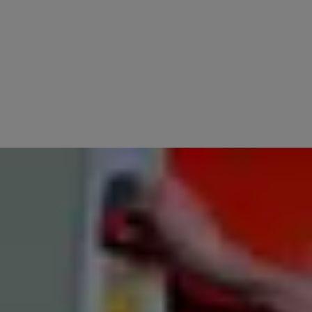
PROTEZIONE DI PERSONE E MERCI
Il bordo inferiore sensibile e auto-testante e le fotocellule rilevano eventuali
ostacoli e riaprono il passaggio se necessario.
APERTURA DI EMERGENZA
In caso di emergenza è possibile azionare una maniglia rossa che rilascia il
contrappeso e apre la porta.