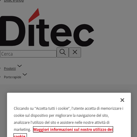
Ditec e-shop
Prodotti
Porte rapide
Cliccando su “Accetta tutti i cookie”, l'utente accetta di memorizzare i
cookie sul dispositivo per migliorare la navigazione del sito,
analizzare l'utilizzo del sito e assistere nelle nostre attività di
Ditec Sector Plus
marketing.
Maggiori informazioni sul nostro utilizzo dei
cookie.