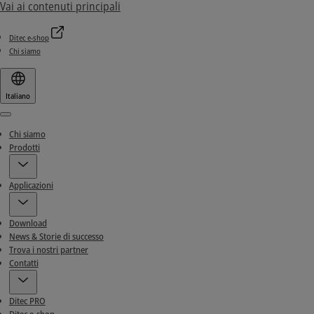
Vai ai contenuti principali
Ditec e-shop
Chi siamo
Italiano
Menu
Chi siamo
Prodotti
Applicazioni
Download
News & Storie di successo
Trova i nostri partner
Contatti
Ditec PRO