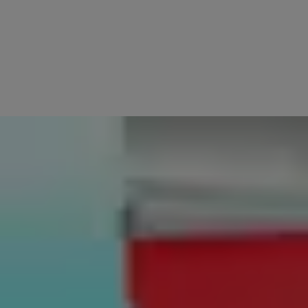
di urto, è dotato di pattini di sicurezza che possono essere sostituiti
facilmente anche da un tecnico non specializzato. Grazie al telo modulare,
si possono sostituire solo le sezioni danneggiate, senza dover cambiare
l'intero telo.
SALVASPAZIO
Ditec Sector Plus è una porta compatta, con contrappesi e motore
integrati. Il telaio autoportante e l'assenza di motore laterale consentono
l'installazione in un corridoio o in qualsiasi altro spazio limitato.