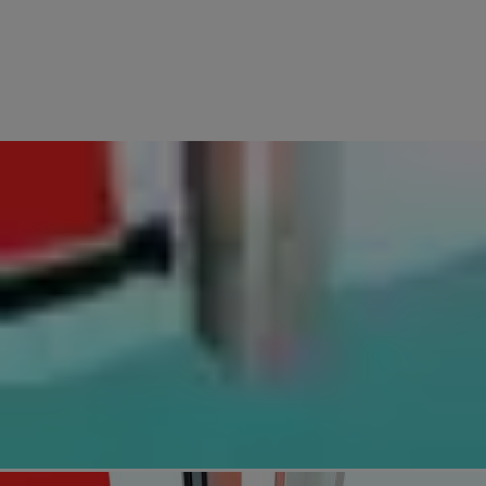
RISPARMIO ENERGETICO
La velocità di funzionamento elevata evita un'apertura più lunga del
necessario. Questo stabilizza l'ambiente di lavoro e contribuisce al
risparmio energetico.
RESISTENZA AL VENTO
Barre di alluminio o acciaio rafforzano il telo contro i carichi del vento.