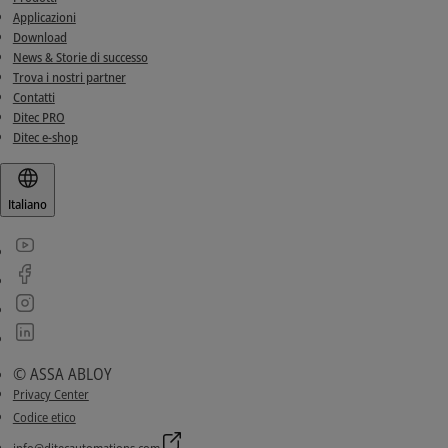
Applicazioni
Download
News & Storie di successo
Trova i nostri partner
Contatti
Ditec PRO
Ditec e-shop
Italiano
© ASSA ABLOY
Privacy Center
Codice etico
info@ditecautomations.com