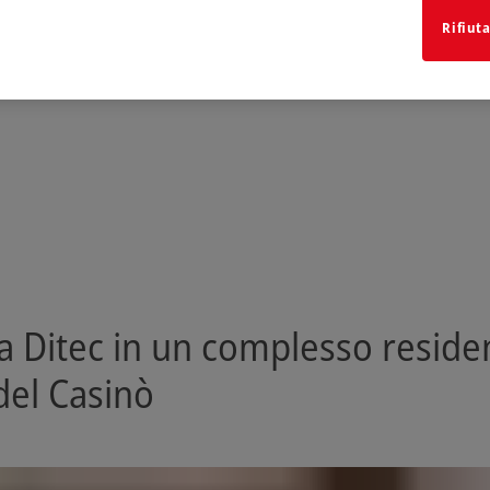
Rifiuta
 Ditec in un complesso residen
 del Casinò