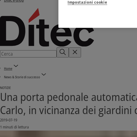
Ditec e-shop
Impostazioni cookie
Home
News & Storie di successo
NOTIZIE
Una porta pedonale automatica
Carlo, in vicinanza dei giardini
2019-07-19
1 minuti di lettura