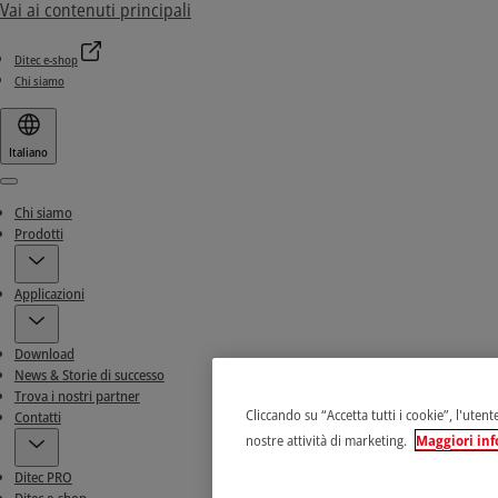
Vai ai contenuti principali
Ditec e-shop
Chi siamo
Italiano
Menu
Chi siamo
Prodotti
Applicazioni
Download
News & Storie di successo
Trova i nostri partner
Cliccando su “Accetta tutti i cookie”, l'utent
Contatti
nostre attività di marketing.
Maggiori inf
Ditec PRO