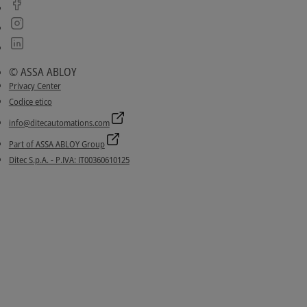
© ASSA ABLOY
Privacy Center
Codice etico
info@ditecautomations.com
Part of ASSA ABLOY Group
Ditec S.p.A. - P.IVA: IT00360610125