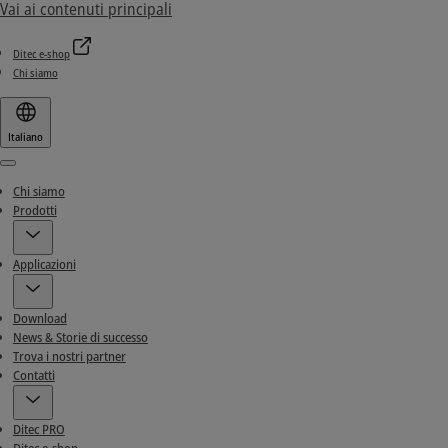
Vai ai contenuti principali
Ditec e-shop
Chi siamo
Italiano
Menu
Chi siamo
Prodotti
Applicazioni
Download
News & Storie di successo
Trova i nostri partner
Contatti
Ditec PRO