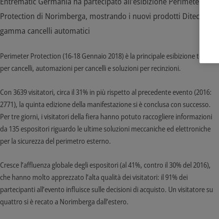
Entrematic Germania ha partecipato all’esibizione Perimeter
Protection di Norimberga, mostrando i nuovi prodotti Ditec della
gamma cancelli automatici
Perimeter Protection (16-18 Gennaio 2018) è la principale esibizione tedesca
per cancelli, automazioni per cancelli e soluzioni per recinzioni.
Con 3639 visitatori, circa il 31% in più rispetto al precedente evento (2016:
2771), la quinta edizione della manifestazione si è conclusa con successo.
Per tre giorni, i visitatori della fiera hanno potuto raccogliere informazioni
da 135 espositori riguardo le ultime soluzioni meccaniche ed elettroniche
per la sicurezza del perimetro esterno.
Cresce l’affluenza globale degli espositori (al 41%, contro il 30% del 2016),
che hanno molto apprezzato l’alta qualità dei visitatori: il 91% dei
partecipanti all’evento influisce sulle decisioni di acquisto. Un visitatore su
quattro si è recato a Norimberga dall’estero.