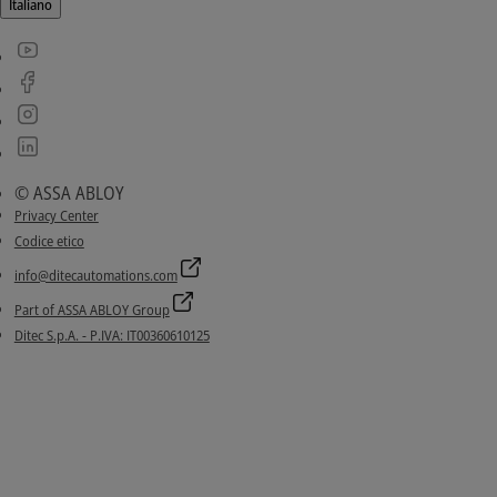
Italiano
© ASSA ABLOY
Privacy Center
Codice etico
info@ditecautomations.com
Part of ASSA ABLOY Group
Ditec S.p.A. - P.IVA: IT00360610125