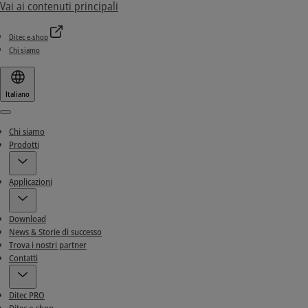
Vai ai contenuti principali
Ditec e-shop
Chi siamo
Italiano
Menu
Chi siamo
Prodotti
Applicazioni
Download
News & Storie di successo
Trova i nostri partner
Contatti
Ditec PRO