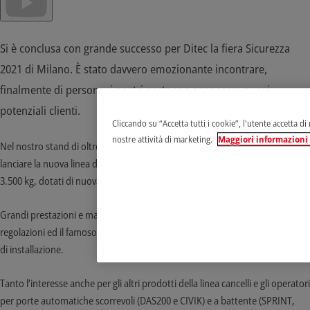
Si è conclusa con grande successo per Ditec la fiera Sicurezza
2021 di Milano. È stato davvero emozionante incontrare,
finalmente di persona, i nostri partner e conoscere nuovi
potenziali clienti.
Cliccando su “Accetta tutti i cookie”, l'utente accetta di
nostre attività di marketing.
Maggiori informazioni s
Nel nostro stand di oltre 150 metri quadri, abbiamo avuto il piacere di
lanciare la nuova linea di motori scorrevoli per applicazioni industriali fino a
3.500 kg, dotati di nuova centrale digitale con tecnologia ad INVERTER.
Grandi prestazioni e massimo del controllo, con oltre 100 parametri di
regolazioni ed il famoso wizard di auto-apprendimento, per ridurre i tempi
di installazione.
Tanto l’interesse anche per gli altri prodotti della linea cancelli e gli operatori
per porte automatiche scorrevoli (DAS200 e CIVIK) e a battente (SPRINT,