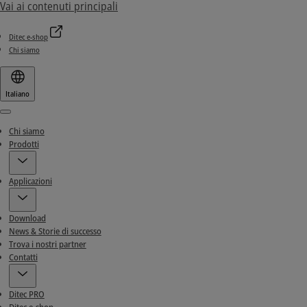
Vai ai contenuti principali
Ditec e-shop
Chi siamo
Italiano
Menu
Chi siamo
Prodotti
Applicazioni
Download
News & Storie di successo
Trova i nostri partner
Contatti
Ditec PRO