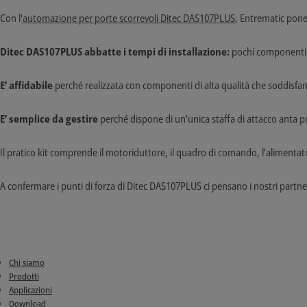
Con l'
automazione per porte scorrevoli Ditec DAS107PLUS
, Entrematic pone 
Ditec DAS107PLUS abbatte i tempi di installazione:
pochi componenti 
E’ affidabile
perché
realizzata con componenti di alta qualità che soddisfa
E’ semplice da gestire
perché dispone di un’unica staffa di attacco anta pr
Il pratico kit comprende il motoriduttore, il quadro di comando, l’alimentat
A confermare i punti di forza di Ditec DAS107PLUS ci pensano i nostri part
Chi siamo
Prodotti
Applicazioni
Download