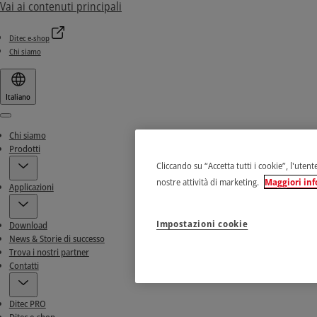
Vai ai contenuti principali
Ditec e-shop
Chi siamo
Italiano
Menu
Chi siamo
Prodotti
Cliccando su “Accetta tutti i cookie”, l'utent
nostre attività di marketing.
Maggiori inf
Applicazioni
Impostazioni cookie
Download
News & Storie di successo
Trova i nostri partner
Contatti
Ditec PRO