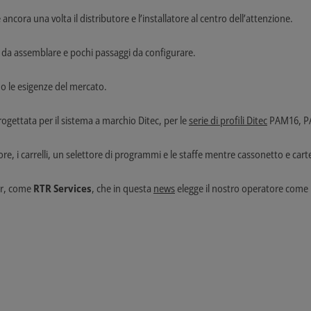
ancora una volta il distributore e l’installatore al centro dell’attenzione.
da assemblare e pochi passaggi da configurare.
no le esigenze del mercato.
ogettata per il sistema a marchio Ditec, per le
serie di profili Ditec
PAM16, PA
ore, i carrelli, un selettore di programmi e le staffe mentre cassonetto e ca
ner, come
RTR Services
, che in questa
news
elegge il nostro operatore come