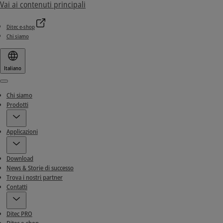
Vai ai contenuti principali
Ditec e-shop
Chi siamo
Italiano
Menu
Chi siamo
Prodotti
Applicazioni
Download
News & Storie di successo
Trova i nostri partner
Contatti
Ditec PRO