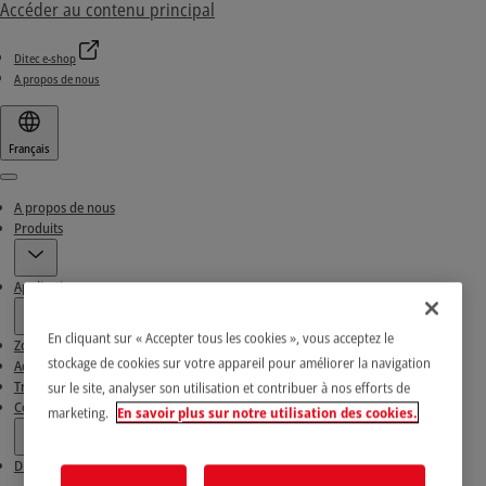
Accéder au contenu principal
Ditec e-shop
A propos de nous
Français
Menu
A propos de nous
Produits
Applications
En cliquant sur « Accepter tous les cookies », vous acceptez le
Zone de téléchargement
stockage de cookies sur votre appareil pour améliorer la navigation
Actualités & Réussites
Trouvez nos Partenaires
sur le site, analyser son utilisation et contribuer à nos efforts de
Contacts
marketing.
En savoir plus sur notre utilisation des cookies.
Ditec e-shop