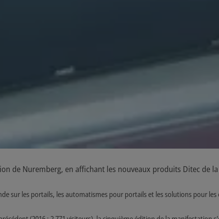
ction de Nuremberg, en affichant les nouveaux produits Ditec de 
de sur les portails, les automatismes pour portails et les solutions pour les 
récédent (2016 : 2 771 visiteurs), la cinquième édition de la manifestation s'