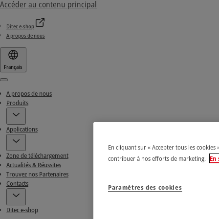
Accéder au contenu principal
Ditec e-shop
A propos de nous
Français
Menu
A propos de nous
Produits
Applications
En cliquant sur « Accepter tous les cookies 
Zone de téléchargement
contribuer à nos efforts de marketing.
En 
Actualités & Réussites
Trouvez nos Partenaires
Contacts
Paramètres des cookies
Ditec e-shop