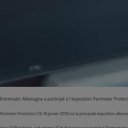
Entrematic Allemagne a participé à l'exposition Perimeter Prote
Perimeter Protection (16-18 janvier 2018) est la principale exposition alleman
Avec 3 639 visiteurs, soit environ 31 % de hausse par rapport à l'événement p