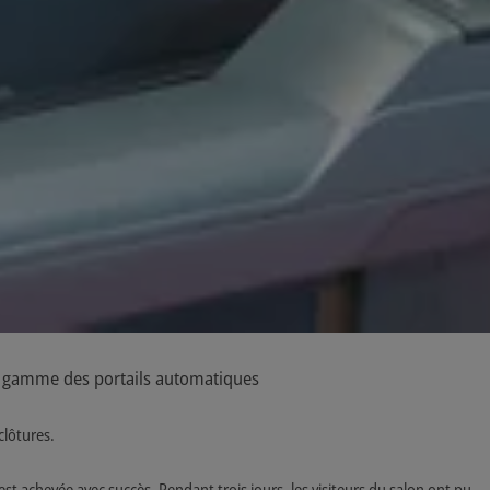
la gamme des portails automatiques
clôtures.
est achevée avec succès. Pendant trois jours, les visiteurs du salon ont pu