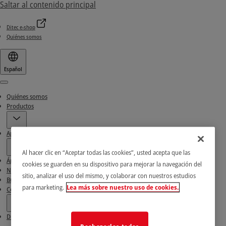
Saltar al contenido principal
Ditec e-shop
Quiénes somos
Español
Menu
Quiénes somos
Productos
Aplicaciones
Al hacer clic en “Aceptar todas las cookies”, usted acepta que las
Área de descarga
cookies se guarden en su dispositivo para mejorar la navegación del
Noticias e historias de éxito
sitio, analizar el uso del mismo, y colaborar con nuestros estudios
Busca nuestros socios
para marketing.
Lea más sobre nuestro uso de cookies.
Contactos
Ditec e-shop