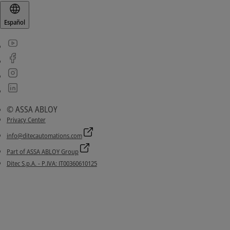
Español
© ASSA ABLOY
Privacy Center
info@ditecautomations.com
Part of ASSA ABLOY Group
Ditec S.p.A. - P.IVA: IT00360610125