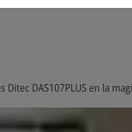
 Ditec DAS107PLUS en la magica