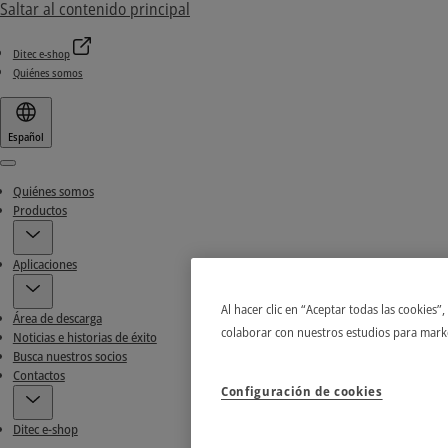
Saltar al contenido principal
Ditec e-shop
Quiénes somos
Español
Menu
Quiénes somos
Productos
Aplicaciones
Al hacer clic en “Aceptar todas las cookies”
Área de descarga
colaborar con nuestros estudios para mark
Noticias e historias de éxito
Busca nuestros socios
Contactos
Configuración de cookies
Ditec e-shop