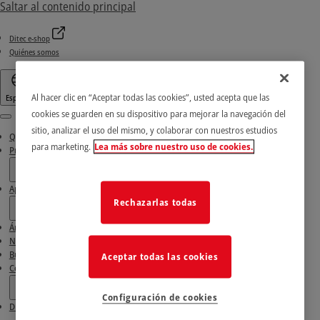
Saltar al contenido principal
Ditec e-shop
Quiénes somos
Al hacer clic en “Aceptar todas las cookies”, usted acepta que las
Español
cookies se guarden en su dispositivo para mejorar la navegación del
Menu
sitio, analizar el uso del mismo, y colaborar con nuestros estudios
Quiénes somos
para marketing.
Lea más sobre nuestro uso de cookies.
Productos
Aplicaciones
Rechazarlas todas
Área de descarga
Noticias e historias de éxito
Busca nuestros socios
Aceptar todas las cookies
Contactos
Configuración de cookies
Ditec e-shop