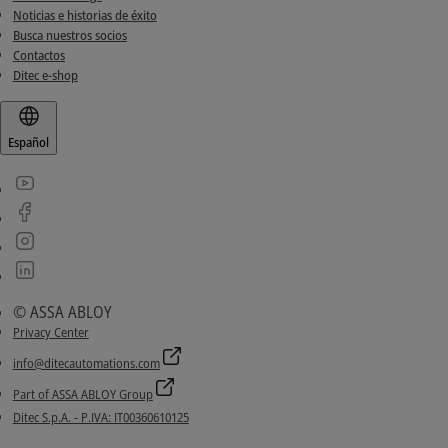
Noticias e historias de éxito
Busca nuestros socios
Contactos
Ditec e-shop
Español
© ASSA ABLOY
Privacy Center
info@ditecautomations.com
Part of ASSA ABLOY Group
Ditec S.p.A. - P.IVA: IT00360610125