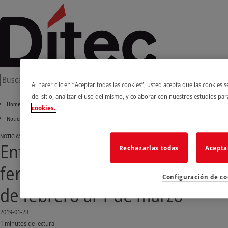
Al hacer clic en “Aceptar todas las cookies”, usted acepta que las cookies
del sitio, analizar el uso del mismo, y colaborar con nuestros estudios pa
Home
cookies.
Noticias e historias de éxito
NOTICIAS
Entrematic en exposición en la
Rechazarlas todas
Acepta
feria FIPA en Valencia, del 27
Configuración de co
de febrero al 1 de marzo
2019-01-23
1 minutos de lectura