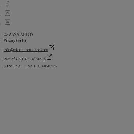
© ASSA ABLOY
Privacy Center
info@ditecautomations.com
Part of ASSA ABLOY Group
Ditec S.p.A. - P.IVA: IT00360610125