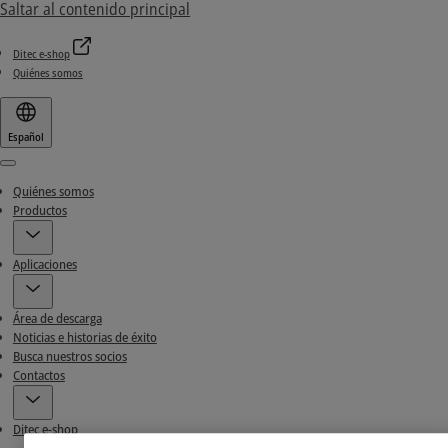
Saltar al contenido principal
Ditec e-shop
Quiénes somos
Español
Menu
Quiénes somos
Productos
Aplicaciones
Área de descarga
Noticias e historias de éxito
Busca nuestros socios
Contactos
Ditec e-shop