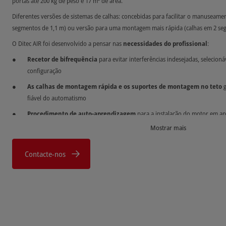
portas até 200 kg de peso e 17 m² de área.
Diferentes versões de sistemas de calhas: concebidas para facilitar o manuseame
segmentos de 1,1 m) ou versão para uma montagem mais rápida (calhas em 2 seg
O Ditec AIR foi desenvolvido a pensar nas
necessidades do profissional
:
Recetor de bifrequência
para evitar interferências indesejadas, selecio
configuração
As calhas de montagem rápida e os suportes de
montagem no teto
g
fiável do automatismo
Procedimento de auto-aprendizagem
para a instalação do motor em ap
botões de navegação do automatismo, a estação de parede ou a aplicação
Mostrar mais
A monitorização constante das forças de impacto
garante uma excelent
Contacte-nos
Diagnóstico integrado
para verificar o grau de desequilíbrio da porta (
abertura e fecho, facilitando assim os ajustes de afinação mecânica; mediçã
automatismo (Patente Ditec), com notificações automáticas em caso de d
necessidade de manutenção.
Inúmeras vantagens para o cliente final
aviso sonoro
para sinalização do automatismo em movimento