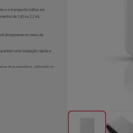
nto e o transporte (calhas em
mentos de 1,65 ou 2,2 m).
nável diretamente no menu de
arantem uma instalação rápida e
enas duas manobras, utilizando os
e segurança para os utilizadores
Patente Ditec) durante a manobra de
o contínua do nível de eficiência do
egradação do desempenho ou