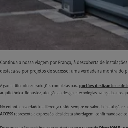
Continua a nossa viagem por França, à descoberta de instalaçõe
destaca-se por projetos de sucesso: uma verdadeira montra do p
A gama Ditec oferece soluções completas para
portões deslizantes e de
arquitetónica. Robustez, atenção ao design e tecnologias avançadas nos qua
No entanto, a verdadeira diferença reside sempre no valor da instalação:
ACCESS
representa a expressão ideal desta abordagem, confirmando-se co
Entre as soluções mais inovadoras, destaca-se o renovado
Ditec ION B, o 