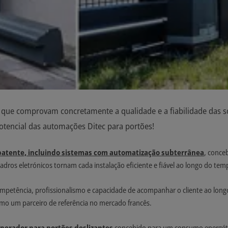
s que comprovam concretamente a qualidade e a fiabilidade das s
otencial das automações Ditec para portões!
 batente, incluindo sistemas com automatização subterrânea
, conce
dros eletrónicos tornam cada instalação eficiente e fiável ao longo do tem
 competência, profissionalismo e capacidade de acompanhar o cliente ao l
mo um parceiro de referência no mercado francês.
operador para portões deslizantes
concebido para um consumo energétic