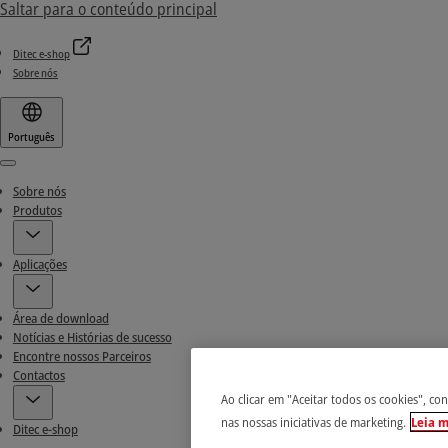
Saltar para o conteúdo principal
Ditec e-shop
Sobre nós
Português
Menu
Sobre nós
Produtos
Aplicações
Área de download
Notícias e Histórias de sucesso
Encontre nossos Parceiros
Contactos
Ao clicar em "Aceitar todos os cookies", co
nas nossas iniciativas de marketing.
Leia m
Ditec e-shop