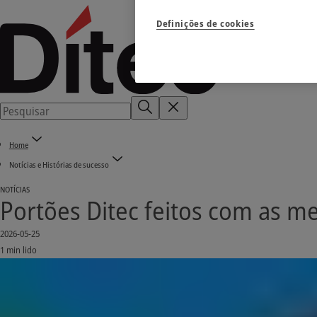
Definições de cookies
Home
Notícias e Histórias de sucesso
NOTÍCIAS
Portões Ditec feitos com as me
2026-05-25
1 min lido