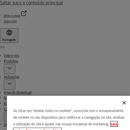
Saltar para o conteúdo principal
Ditec e-shop
Sobre nós
Português
Menu
Sobre nós
Produtos
Aplicações
Área de download
Notícias e Histórias de sucesso
Encontre nossos Parceiros
Contactos
Ao clicar em "Aceitar todos os cookies", concorda com o armazenamento
de cookies no seu dispositivo para melhorar a navegação no site, analisar
a utilização do site e ajudar nas nossas iniciativas de marketing.
Leia
Ditec e-shop