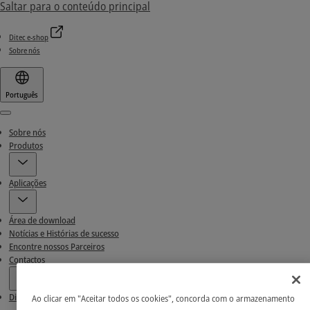
Saltar para o conteúdo principal
Ditec e-shop
Sobre nós
Português
Menu
Sobre nós
Produtos
Aplicações
Área de download
Notícias e Histórias de sucesso
Encontre nossos Parceiros
Contactos
Ditec e-shop
Ao clicar em "Aceitar todos os cookies", concorda com o armazenamento