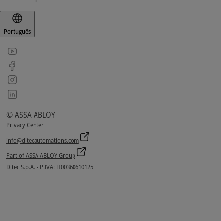
Português
© ASSA ABLOY
Privacy Center
info@ditecautomations.com
Part of ASSA ABLOY Group
Ditec S.p.A. - P.IVA: IT00360610125