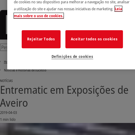
de cookies no seu dispositivo para melhorar a navegação no site, analisar
a utilização do site e ajudar nas nossas iniciativas de marketing.
Leia
mais sobre o uso de cookies.
Rejeitar Todos
Aceitar todos os cookies
Definições de cookies
Home
Notícias e Histórias de sucesso
NOTÍCIAS
Entrematic em Exposições de
Aveiro
2019-04-03
1 min lido