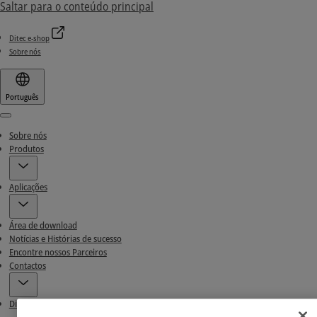
Saltar para o conteúdo principal
Ditec e-shop
Sobre nós
Português
Menu
Sobre nós
Produtos
Aplicações
Área de download
Notícias e Histórias de sucesso
Encontre nossos Parceiros
Contactos
Ditec e-shop