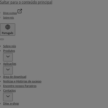
Saltar para o conteúdo principal
Ditec e-shop
Sobre nós
Português
Menu
Sobre nós
Produtos
Aplicações
Área de download
Notícias e Histórias de sucesso
Encontre nossos Parceiros
Contactos
Ditec e-shop