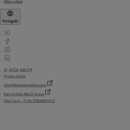
Ditec e-shop
Português
© ASSA ABLOY
Privacy Center
info@ditecautomations.com
Part of ASSA ABLOY Group
Ditec S.p.A. - P.IVA: IT00360610125