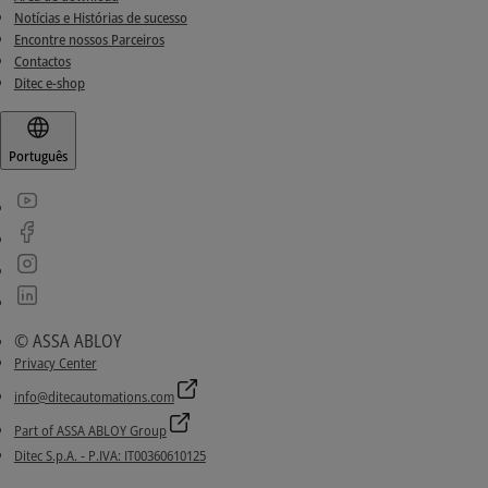
Notícias e Histórias de sucesso
Encontre nossos Parceiros
Contactos
Ditec e-shop
Português
© ASSA ABLOY
Privacy Center
info@ditecautomations.com
Part of ASSA ABLOY Group
Ditec S.p.A. - P.IVA: IT00360610125