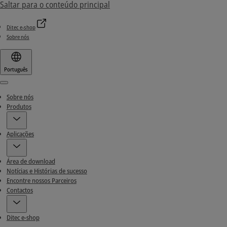
Saltar para o conteúdo principal
Ditec e-shop
Sobre nós
Português
Menu
Sobre nós
Produtos
Aplicações
Área de download
Notícias e Histórias de sucesso
Encontre nossos Parceiros
Contactos
Ditec e-shop