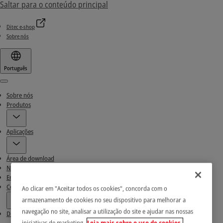
Saltar para o conteúdo principal
Ditec e-shop
Sobre nós
Português
Menu
Sobre nós
Produtos
Aplicações
Área de download
Notícias e Histórias de sucesso
Encontre nossos Parceiros
Contactos
Ao clicar em "Aceitar todos os cookies", concorda com o
armazenamento de cookies no seu dispositivo para melhorar a
navegação no site, analisar a utilização do site e ajudar nas nossas
Ditec e-shop
iniciativas de marketing.
Leia mais sobre o uso de cookies.