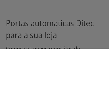
Portas automaticas Ditec
para a sua loja
Cumpra os novos requisitos de
economia de energia e reduza assim a
sua fatura energética
Instalar uma porta automática na sua loja é a forma mais
fácil de cumprir as novas normas de eficiência energética,
que exigem que as portas sejam mantidas fechadas
quando não estiverem pessoas ou mercadorias a passar.
A Ditec e os seus parceiros oferecem 50 anos de